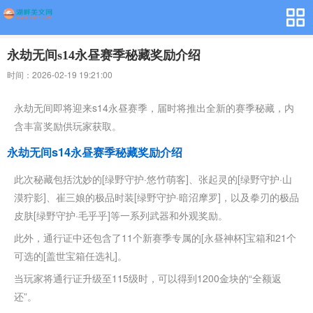
永劫无间s14永昼赛季秘藏奖励介绍
时间：2026-02-19 19:21:00
永劫无间即将迎来s14永昼赛季，届时将推出全新的赛季秘藏，内
含丰富奖励供玩家获取。
永劫无间s14永昼赛季秘藏奖励介绍
此次秘藏包括沈妙的[绿野守护·悠竹萌客]、张起灵的[绿野守护·山
漠狞影]、崔三娘的极品时装[绿野守护·暗沼摩罗]，以及拳刃的极品
皮肤[绿野守护·毛乎乎]等一系列武器和外观奖励。
此外，通行证中还包含了11个新赛季专属的[永昼神杯]宝箱和21个
可选的[盖世宝箱任选礼]。
当玩家将通行证升级至115级时，可以得到1200金块的“全额返
还”。