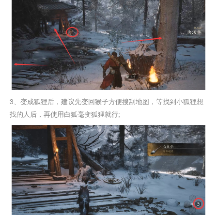
3、变成狐狸后，建议先变回猴子方便搜刮地图，等找到小狐狸想
找的人后，再使用白狐毫变狐狸就行;