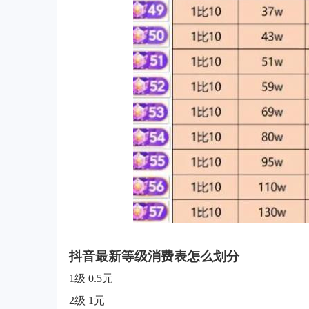
抖音最新等级消费表怎么划分
1级 0.5元
2级 1元