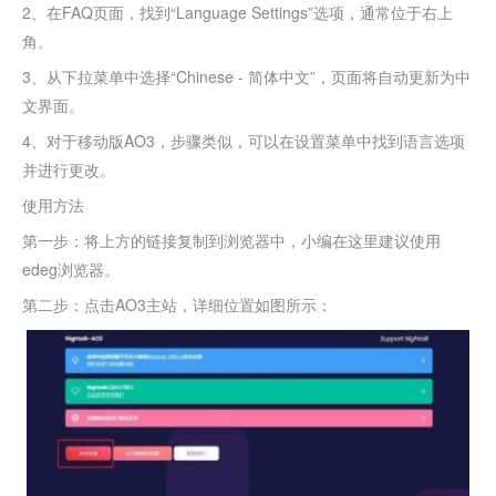
2、在FAQ页面，找到“Language Settings”选项，通常位于右上
角。
3、从下拉菜单中选择“Chinese - 简体中文”，页面将自动更新为中
文界面。
4、对于移动版AO3，步骤类似，可以在设置菜单中找到语言选项
并进行更改。
使用方法
第一步：将上方的链接复制到浏览器中，小编在这里建议使用
edeg浏览器。
第二步：点击AO3主站，详细位置如图所示：